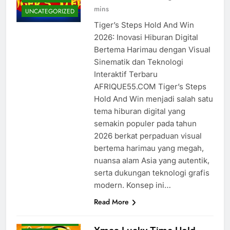
mins
UNCATEGORIZED
Tiger’s Steps Hold And Win
2026: Inovasi Hiburan Digital
Bertema Harimau dengan Visual
Sinematik dan Teknologi
Interaktif Terbaru
AFRIQUE55.COM Tiger’s Steps
Hold And Win menjadi salah satu
tema hiburan digital yang
semakin populer pada tahun
2026 berkat perpaduan visual
bertema harimau yang megah,
BONUS SLOT
nuansa alam Asia yang autentik,
CASINO
serta dukungan teknologi grafis
JUDI ONLINE
modern. Konsep ini…
LIVE CASINO
Read More
REVIEW SLOT
CASINO