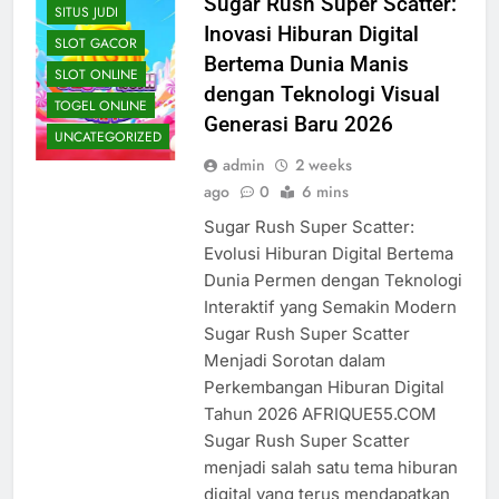
Sugar Rush Super Scatter:
SITUS JUDI
Inovasi Hiburan Digital
SLOT GACOR
Bertema Dunia Manis
SLOT ONLINE
dengan Teknologi Visual
TOGEL ONLINE
Generasi Baru 2026
UNCATEGORIZED
admin
2 weeks
ago
0
6 mins
Sugar Rush Super Scatter:
Evolusi Hiburan Digital Bertema
Dunia Permen dengan Teknologi
Interaktif yang Semakin Modern
Sugar Rush Super Scatter
Menjadi Sorotan dalam
Perkembangan Hiburan Digital
Tahun 2026 AFRIQUE55.COM
Sugar Rush Super Scatter
menjadi salah satu tema hiburan
digital yang terus mendapatkan