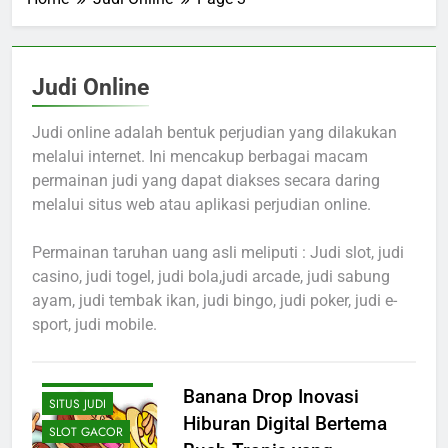
Judi Online
Judi online adalah bentuk perjudian yang dilakukan
melalui internet. Ini mencakup berbagai macam
permainan judi yang dapat diakses secara daring
melalui situs web atau aplikasi perjudian online.
Permainan taruhan uang asli meliputi : Judi slot, judi
BONUS SLOT
CASINO
casino, judi togel, judi bola,judi arcade, judi sabung
ayam, judi tembak ikan, judi bingo, judi poker, judi e-
JUDI ONLINE
sport, judi mobile.
LIVE CASINO
REVIEW SLOT
CASINO
Banana Drop Inovasi
SITUS JUDI
Hiburan Digital Bertema
SLOT GACOR