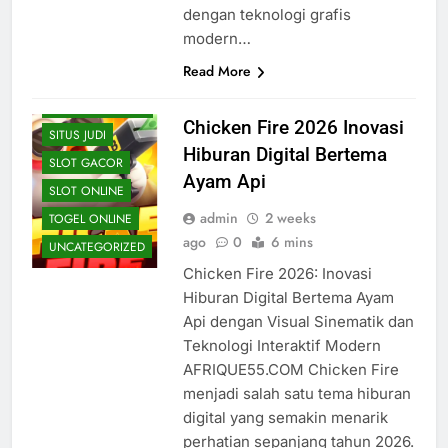
CASINO
dengan teknologi grafis
JUDI ONLINE
modern…
LIVE CASINO
Read More
REVIEW SLOT
CASINO
Chicken Fire 2026 Inovasi
SITUS JUDI
Hiburan Digital Bertema
SLOT GACOR
Ayam Api
SLOT ONLINE
admin
2 weeks
TOGEL ONLINE
ago
0
6 mins
UNCATEGORIZED
Chicken Fire 2026: Inovasi
Hiburan Digital Bertema Ayam
Api dengan Visual Sinematik dan
Teknologi Interaktif Modern
AFRIQUE55.COM Chicken Fire
menjadi salah satu tema hiburan
digital yang semakin menarik
perhatian sepanjang tahun 2026.