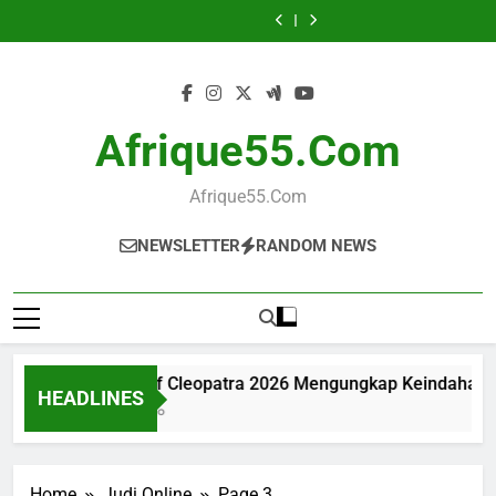
of
Multipliers
Skip
Game
2026
Perkembangan
Menjadi
Game
2026
Perkembangan
Olympus
Eksplorasi
Bertema
Mengungkap
Game
Salah
Bertema
Mengungkap
Game
Menjadi
Game
to
Peradaban
Keindahan
Bertema
Satu
Peradaban
Keindahan
Bertema
Salah
Bertema
content
Aztec
Game
Dunia
Game
Aztec
Game
Dunia
Satu
Peradaban
Bertema
Manis
Bertema
Bertema
Manis
Game
Aztec
Mesir
Mitologi
Mesir
Bertema
Kuno
yang
Kuno
Mitologi
Afrique55.com
dengan
Paling
dengan
yang
Visual
Populer
Visual
Paling
Megah
Megah
Populer
Afrique55.com
NEWSLETTER
RANDOM NEWS
Luxor of Cleopatra 2026 Mengungkap Keindahan Ga
HEADLINES
5 Days Ago
Home
Judi Online
Page 3