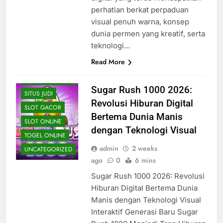
perhatian berkat perpaduan
BONUS SLOT
visual penuh warna, konsep
CASINO
dunia permen yang kreatif, serta
JUDI ONLINE
teknologi…
LIVE CASINO
Read More
REVIEW SLOT
CASINO
Sugar Rush 1000 2026:
SITUS JUDI
Revolusi Hiburan Digital
SLOT GACOR
Bertema Dunia Manis
SLOT ONLINE
dengan Teknologi Visual
TOGEL ONLINE
admin
2 weeks
UNCATEGORIZED
ago
0
6 mins
Sugar Rush 1000 2026: Revolusi
Hiburan Digital Bertema Dunia
Manis dengan Teknologi Visual
Interaktif Generasi Baru Sugar