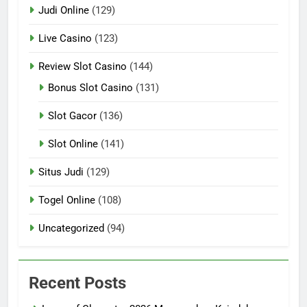
Judi Online
(129)
Live Casino
(123)
Review Slot Casino
(144)
Bonus Slot Casino
(131)
Slot Gacor
(136)
Slot Online
(141)
Situs Judi
(129)
Togel Online
(108)
Uncategorized
(94)
Recent Posts