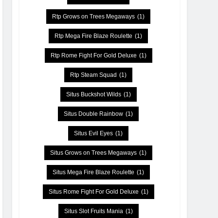
Rtp Grows on Trees Megaways
(1)
Rtp Mega Fire Blaze Roulette
(1)
Rtp Rome Fight For Gold Deluxe
(1)
Rtp Steam Squad
(1)
Situs Buckshot Wilds
(1)
Situs Double Rainbow
(1)
Situs Evil Eyes
(1)
Situs Grows on Trees Megaways
(1)
Situs Mega Fire Blaze Roulette
(1)
Situs Rome Fight For Gold Deluxe
(1)
Situs Slot Fruits Mania
(1)