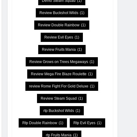
Demo Steam Squad
(1)
Review Buckshot Wilds
(1)
Review Double Rainbow
(1)
Review Evil Eyes
(1)
Review Fruits Mania
(1)
Review Grows on Trees Megaways
(1)
Review Mega Fire Blaze Roulette
(1)
review Rome Fight For Gold Deluxe
(1)
Review Steam Squad
(1)
rtp Buckshot Wilds
(1)
Rtp Double Rainbow
(1)
Rtp Evil Eyes
(1)
rtp Fruits Mania
(1)