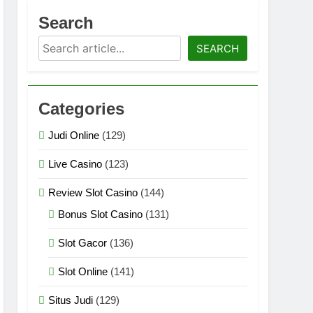
ematik
Search
Search
Memukau
SEARCH
ogi Modern
Categories
igital 2026
Judi Online
(129)
ual Sinematik dan Gameplay Modern
Live Casino
(123)
Review Slot Casino
(144)
Bonus Slot Casino
(131)
Slot Gacor
(136)
Slot Online
(141)
Situs Judi
(129)