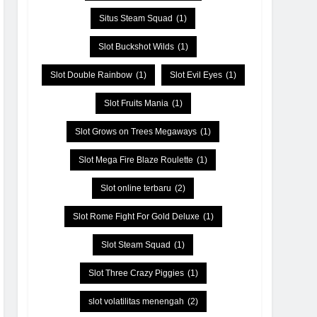
Situs Steam Squad
(1)
Slot Buckshot Wilds
(1)
Slot Double Rainbow
(1)
Slot Evil Eyes
(1)
Slot Fruits Mania
(1)
Slot Grows on Trees Megaways
(1)
Slot Mega Fire Blaze Roulette
(1)
Slot online terbaru
(2)
Slot Rome Fight For Gold Deluxe
(1)
Slot Steam Squad
(1)
Slot Three Crazy Piggies
(1)
slot volatilitas menengah
(2)