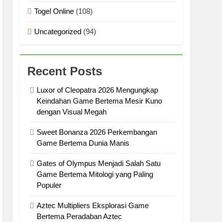
Togel Online
(108)
Uncategorized
(94)
Recent Posts
Luxor of Cleopatra 2026 Mengungkap
Keindahan Game Bertema Mesir Kuno
dengan Visual Megah
Sweet Bonanza 2026 Perkembangan
Game Bertema Dunia Manis
Gates of Olympus Menjadi Salah Satu
Game Bertema Mitologi yang Paling
Populer
Aztec Multipliers Eksplorasi Game
Bertema Peradaban Aztec