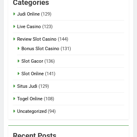
Categories
Judi Online
(129)
Live Casino
(123)
Review Slot Casino
(144)
Bonus Slot Casino
(131)
Slot Gacor
(136)
Slot Online
(141)
Situs Judi
(129)
Togel Online
(108)
Uncategorized
(94)
Recent Posts