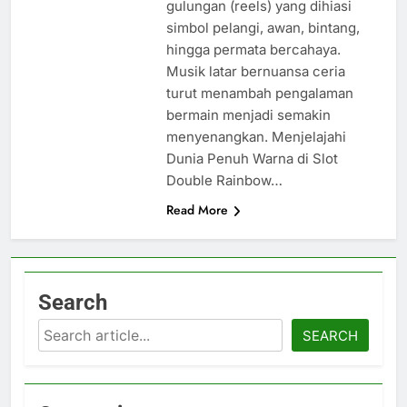
gulungan (reels) yang dihiasi
simbol pelangi, awan, bintang,
hingga permata bercahaya.
Musik latar bernuansa ceria
turut menambah pengalaman
bermain menjadi semakin
menyenangkan. Menjelajahi
Dunia Penuh Warna di Slot
Double Rainbow…
Read More
Search
Search
SEARCH