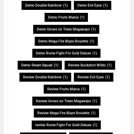
Demo Double Rainbow
(1)
Demo Evil Eyes
(1)
Demo Fruits Mania
(1)
Demo Grows on Trees Megaways
(1)
Demo Mega Fire Blaze Roulette
(1)
Demo Rome Fight For Gold Deluxe
(1)
Demo Steam Squad
(1)
Review Buckshot Wilds
(1)
Review Double Rainbow
(1)
Review Evil Eyes
(1)
Review Fruits Mania
(1)
Review Grows on Trees Megaways
(1)
Review Mega Fire Blaze Roulette
(1)
review Rome Fight For Gold Deluxe
(1)