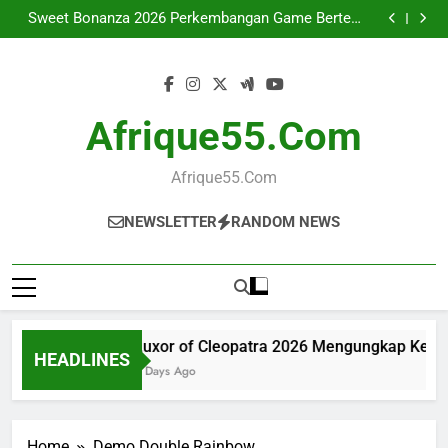
Luxor of Cleopatra 2026 Mengungkap Keindahan
Skip
Game Bertema Mesir Kuno dengan Visual Megah
Sweet Bonanza 2026 Perkembangan Game Bertema
to
Dunia Manis
Gates of Olympus Menjadi Salah Satu Game Bertema
Mitologi yang Paling Populer
Aztec Multipliers Eksplorasi Game Bertema
content
Peradaban Aztec
Luxor of Cleopatra 2026 Mengungkap Keindahan
Game Bertema Mesir Kuno dengan Visual Megah
Sweet Bonanza 2026 Perkembangan Game Bertema
Dunia Manis
Gates of Olympus Menjadi Salah Satu Game Bertema
Afrique55.com
Mitologi yang Paling Populer
Aztec Multipliers Eksplorasi Game Bertema
Peradaban Aztec
Afrique55.com
NEWSLETTER
RANDOM NEWS
Luxor of Cleopatra 2026 Mengungkap Kein
HEADLINES
6 Days Ago
Home
Demo Double Rainbow