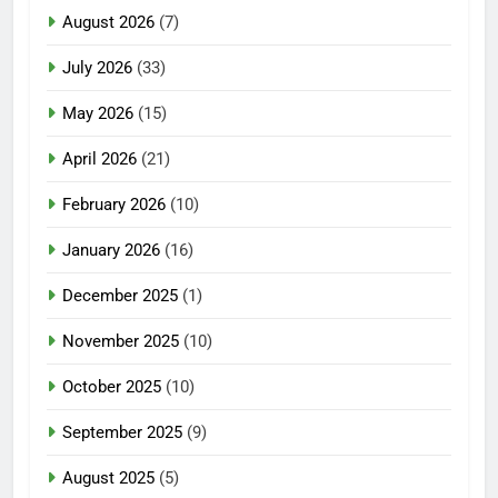
August 2026
(7)
July 2026
(33)
May 2026
(15)
April 2026
(21)
February 2026
(10)
January 2026
(16)
December 2025
(1)
November 2025
(10)
October 2025
(10)
September 2025
(9)
August 2025
(5)