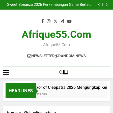
Luxor of Cleopatra 2026 Mengungkap Keindahan
Skip
Game Bertema Mesir Kuno dengan Visual Megah
Sweet Bonanza 2026 Perkembangan Game Bertema
to
Dunia Manis
Gates of Olympus Menjadi Salah Satu Game Bertema
Mitologi yang Paling Populer
Aztec Multipliers Eksplorasi Game Bertema
content
Peradaban Aztec
Luxor of Cleopatra 2026 Mengungkap Keindahan
Game Bertema Mesir Kuno dengan Visual Megah
Sweet Bonanza 2026 Perkembangan Game Bertema
Dunia Manis
Gates of Olympus Menjadi Salah Satu Game Bertema
Afrique55.com
Mitologi yang Paling Populer
Aztec Multipliers Eksplorasi Game Bertema
Peradaban Aztec
Afrique55.com
NEWSLETTER
RANDOM NEWS
Luxor of Cleopatra 2026 Mengungkap Keinda
HEADLINES
5 Days Ago
Home
Slot online terbaru