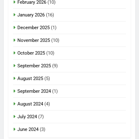
February 2026
(10)
January 2026
(16)
December 2025
(1)
November 2025
(10)
October 2025
(10)
September 2025
(9)
August 2025
(5)
September 2024
(1)
August 2024
(4)
July 2024
(7)
June 2024
(3)