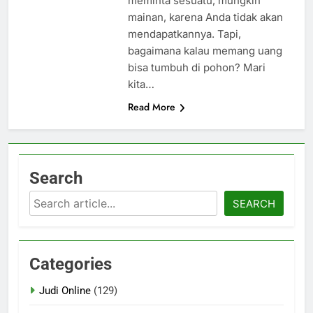
meminta sesuatu, mungkin
mainan, karena Anda tidak akan
mendapatkannya. Tapi,
bagaimana kalau memang uang
bisa tumbuh di pohon? Mari
kita…
Read More
Search
Search
SEARCH
Categories
Judi Online
(129)