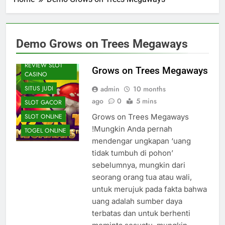
BONUS SLOT
CASINO
JUDI ONLINE
Demo Grows on Trees Megaways
LIVE CASINO
REVIEW SLOT
Grows on Trees Megaways
CASINO
SITUS JUDI
admin
10 months
ago
0
5 mins
SLOT GACOR
SLOT ONLINE
Grows on Trees Megaways
!Mungkin Anda pernah
TOGEL ONLINE
mendengar ungkapan ‘uang
tidak tumbuh di pohon’
sebelumnya, mungkin dari
seorang orang tua atau wali,
untuk merujuk pada fakta bahwa
uang adalah sumber daya
terbatas dan untuk berhenti