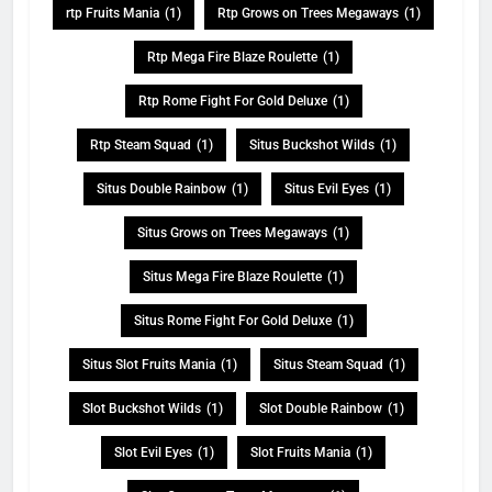
rtp Fruits Mania
(1)
Rtp Grows on Trees Megaways
(1)
Rtp Mega Fire Blaze Roulette
(1)
Rtp Rome Fight For Gold Deluxe
(1)
Rtp Steam Squad
(1)
Situs Buckshot Wilds
(1)
Situs Double Rainbow
(1)
Situs Evil Eyes
(1)
Situs Grows on Trees Megaways
(1)
Situs Mega Fire Blaze Roulette
(1)
Situs Rome Fight For Gold Deluxe
(1)
Situs Slot Fruits Mania
(1)
Situs Steam Squad
(1)
Slot Buckshot Wilds
(1)
Slot Double Rainbow
(1)
Slot Evil Eyes
(1)
Slot Fruits Mania
(1)