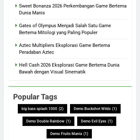
Sweet Bonanza 2026 Perkembangan Game Bertema
Dunia Manis
Gates of Olympus Menjadi Salah Satu Game
Bertema Mitologi yang Paling Populer
Aztec Multipliers Eksplorasi Game Bertema
Peradaban Aztec
Hell Cash 2026 Eksplorasi Game Bertema Dunia
Bawah dengan Visual Sinematik
Popular Tags
big bass splash 1000
(2)
Demo Buckshot Wilds
(1)
Demo Double Rainbow
(1)
Demo Evil Eyes
(1)
Demo Fruits Mania
(1)