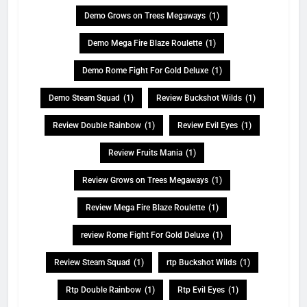
Demo Grows on Trees Megaways
(1)
Demo Mega Fire Blaze Roulette
(1)
Demo Rome Fight For Gold Deluxe
(1)
Demo Steam Squad
(1)
Review Buckshot Wilds
(1)
Review Double Rainbow
(1)
Review Evil Eyes
(1)
Review Fruits Mania
(1)
Review Grows on Trees Megaways
(1)
Review Mega Fire Blaze Roulette
(1)
review Rome Fight For Gold Deluxe
(1)
Review Steam Squad
(1)
rtp Buckshot Wilds
(1)
Rtp Double Rainbow
(1)
Rtp Evil Eyes
(1)