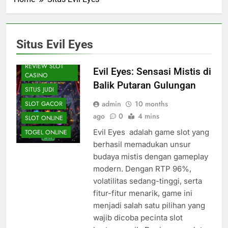
BONUS SLOT
CASINO
JUDI ONLINE
Situs Evil Eyes
LIVE CASINO
REVIEW SLOT
Evil Eyes: Sensasi Mistis di
CASINO
Balik Putaran Gulungan
SITUS JUDI
admin
10 months
SLOT GACOR
ago
0
4 mins
SLOT ONLINE
Evil Eyes adalah game slot yang
TOGEL ONLINE
berhasil memadukan unsur
budaya mistis dengan gameplay
modern. Dengan RTP 96%,
volatilitas sedang-tinggi, serta
fitur-fitur menarik, game ini
menjadi salah satu pilihan yang
wajib dicoba pecinta slot