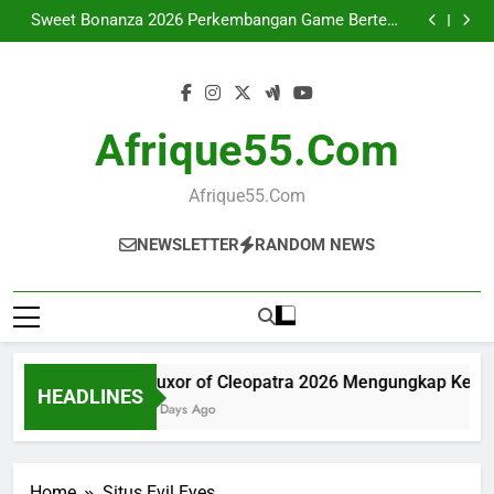
Luxor of Cleopatra 2026 Mengungkap Keindahan
Skip
Game Bertema Mesir Kuno dengan Visual Megah
Sweet Bonanza 2026 Perkembangan Game Bertema
to
Dunia Manis
Gates of Olympus Menjadi Salah Satu Game Bertema
Mitologi yang Paling Populer
Aztec Multipliers Eksplorasi Game Bertema
content
Peradaban Aztec
Luxor of Cleopatra 2026 Mengungkap Keindahan
Game Bertema Mesir Kuno dengan Visual Megah
Sweet Bonanza 2026 Perkembangan Game Bertema
Dunia Manis
Gates of Olympus Menjadi Salah Satu Game Bertema
Afrique55.com
Mitologi yang Paling Populer
Aztec Multipliers Eksplorasi Game Bertema
Peradaban Aztec
Afrique55.com
NEWSLETTER
RANDOM NEWS
Luxor of Cleopatra 2026 Mengungkap Keind
HEADLINES
4 Days Ago
Home
Situs Evil Eyes