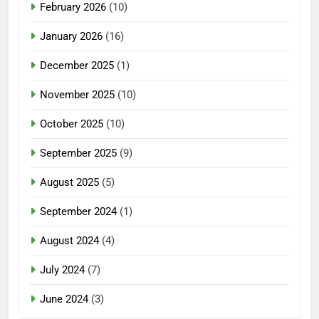
February 2026
(10)
January 2026
(16)
December 2025
(1)
November 2025
(10)
October 2025
(10)
September 2025
(9)
August 2025
(5)
September 2024
(1)
August 2024
(4)
July 2024
(7)
June 2024
(3)