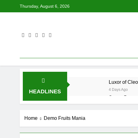
Skip
Thursday, August 6, 2026
to
content
Luxor of Cl
4 Days Ago
HEADLINES
Sweet Bonan
4 Days Ago
Gates of Oly
Home
Demo Fruits Mania
4 Days Ago
Aztec Multip
4 Days Ago