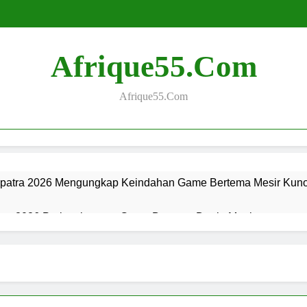
Afrique55.com
Afrique55.com
eopatra 2026 Mengungkap Keindahan Game Bertema Mesir Kun
za 2026 Perkembangan Game Bertema Dunia Manis
mpus Menjadi Salah Satu Game Bertema Mitologi yang Paling 
liers Eksplorasi Game Bertema Peradaban Aztec