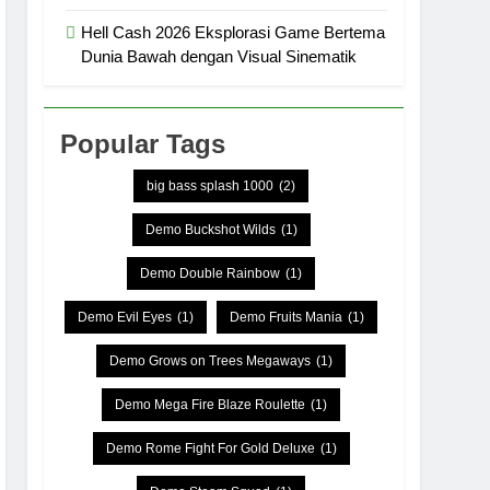
Hell Cash 2026 Eksplorasi Game Bertema
Dunia Bawah dengan Visual Sinematik
Popular Tags
big bass splash 1000
(2)
Demo Buckshot Wilds
(1)
Demo Double Rainbow
(1)
Demo Evil Eyes
(1)
Demo Fruits Mania
(1)
Demo Grows on Trees Megaways
(1)
Demo Mega Fire Blaze Roulette
(1)
Demo Rome Fight For Gold Deluxe
(1)