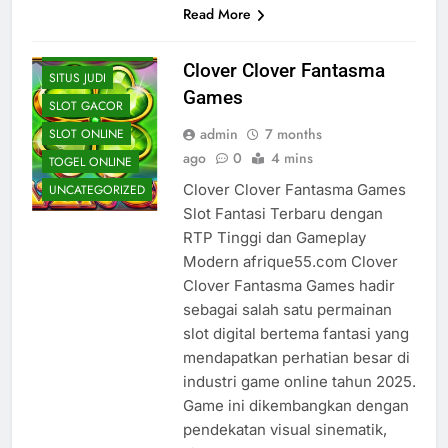
LIVE CASINO
Read More
REVIEW SLOT
CASINO
Clover Clover Fantasma
SITUS JUDI
Games
SLOT GACOR
admin
7 months
SLOT ONLINE
ago
0
4 mins
TOGEL ONLINE
Clover Clover Fantasma Games
UNCATEGORIZED
Slot Fantasi Terbaru dengan
RTP Tinggi dan Gameplay
Modern afrique55.com Clover
Clover Fantasma Games hadir
sebagai salah satu permainan
slot digital bertema fantasi yang
mendapatkan perhatian besar di
industri game online tahun 2025.
Game ini dikembangkan dengan
pendekatan visual sinematik,