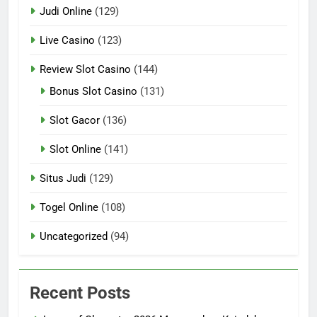
Judi Online
(129)
Live Casino
(123)
Review Slot Casino
(144)
Bonus Slot Casino
(131)
Slot Gacor
(136)
Slot Online
(141)
Situs Judi
(129)
Togel Online
(108)
Uncategorized
(94)
Recent Posts