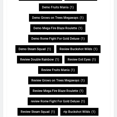
Demo Fruits Mania
(1)
Demo Grows on Trees Megaways
(1)
Demo Mega Fire Blaze Roulette
(1)
Demo Rome Fight For Gold Deluxe
(1)
Demo Steam Squad
(1)
Review Buckshot Wilds
(1)
Review Double Rainbow
(1)
Review Evil Eyes
(1)
Review Fruits Mania
(1)
Review Grows on Trees Megaways
(1)
Review Mega Fire Blaze Roulette
(1)
review Rome Fight For Gold Deluxe
(1)
Review Steam Squad
(1)
rtp Buckshot Wilds
(1)