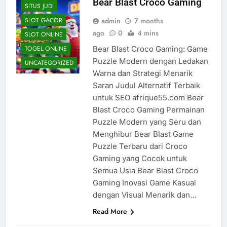
Bear Blast Croco Gaming
SITUS JUDI
SLOT GACOR
admin
7 months
ago
0
4 mins
SLOT ONLINE
TOGEL ONLINE
Bear Blast Croco Gaming: Game
Puzzle Modern dengan Ledakan
UNCATEGORIZED
Warna dan Strategi Menarik
Saran Judul Alternatif Terbaik
untuk SEO afrique55.com Bear
Blast Croco Gaming Permainan
Puzzle Modern yang Seru dan
Menghibur Bear Blast Game
Puzzle Terbaru dari Croco
Gaming yang Cocok untuk
Semua Usia Bear Blast Croco
Gaming Inovasi Game Kasual
BONUS SLOT
CASINO
dengan Visual Menarik dan…
JUDI ONLINE
Read More
LIVE CASINO