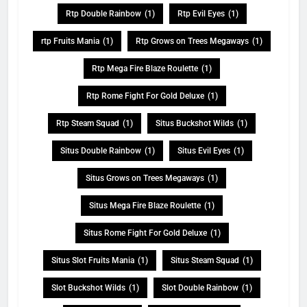
Rtp Double Rainbow
(1)
Rtp Evil Eyes
(1)
rtp Fruits Mania
(1)
Rtp Grows on Trees Megaways
(1)
Rtp Mega Fire Blaze Roulette
(1)
Rtp Rome Fight For Gold Deluxe
(1)
Rtp Steam Squad
(1)
Situs Buckshot Wilds
(1)
Situs Double Rainbow
(1)
Situs Evil Eyes
(1)
Situs Grows on Trees Megaways
(1)
Situs Mega Fire Blaze Roulette
(1)
Situs Rome Fight For Gold Deluxe
(1)
Situs Slot Fruits Mania
(1)
Situs Steam Squad
(1)
Slot Buckshot Wilds
(1)
Slot Double Rainbow
(1)