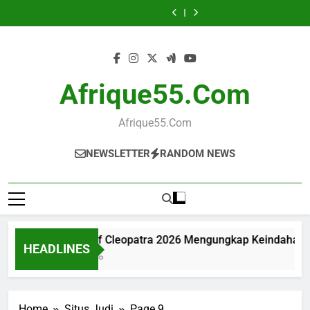
Eksplorasi
Cleopatra
2026
Olympus
Eksplorasi
Cleopatra
2026
of
Multipliers
Skip
Game
2026
Perkembangan
Menjadi
Game
2026
Perkembangan
Olympus
Eksplorasi
Bertema
Mengungkap
Game
Salah
Bertema
Mengungkap
Game
to
Menjadi
Game
Peradaban
Keindahan
Bertema
Satu
Peradaban
Keindahan
Bertema
Salah
Bertema
content
Aztec
Game
Dunia
Game
Aztec
Game
Dunia
Satu
Peradaban
Bertema
Manis
Bertema
Bertema
Manis
Game
Aztec
Mesir
Mitologi
Mesir
Bertema
Kuno
yang
Kuno
Mitologi
Afrique55.com
dengan
Paling
dengan
yang
Visual
Populer
Visual
Paling
Megah
Megah
Populer
Afrique55.com
NEWSLETTER
RANDOM NEWS
Luxor of Cleopatra 2026 Mengungkap Keindahan Ga
HEADLINES
6 Days Ago
Home
Situs Judi
Page 9