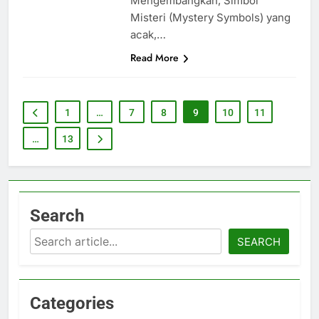
Mengembangkan, Simbol
Misteri (Mystery Symbols) yang
acak,…
Read More
1
…
7
8
9
10
11
…
13
Search
Search
SEARCH
Categories