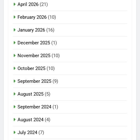
April 2026
(21)
February 2026
(10)
January 2026
(16)
December 2025
(1)
November 2025
(10)
October 2025
(10)
September 2025
(9)
August 2025
(5)
September 2024
(1)
August 2024
(4)
July 2024
(7)