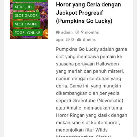
Horor yang Ceria dengan
SITUS JUDI
Jackpot Progresif
SLOT GACOR
(Pumpkins Go Lucky)
SLOT ONLINE
admin
9 months
TOGEL ONLINE
ago
0
6 mins
Pumpkins Go Lucky adalah game
slot yang membawa pemain ke
suasana perayaan Halloween
yang meriah dan penuh misteri,
namun dengan sentuhan yang
ceria. Game ini, yang mungkin
dikembangkan oleh penyedia
seperti Greentube (Novomatic)
atau Amatic, memadukan tema
Horor Ringan yang klasik dengan
mekanisme slot kontemporer,
menonjolkan fitur Wilds