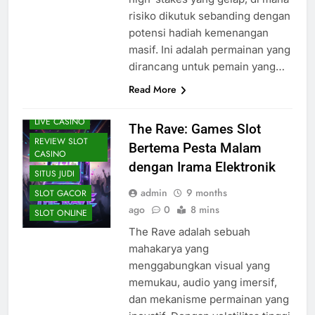
risiko dikutuk sebanding dengan
potensi hadiah kemenangan
masif. Ini adalah permainan yang
dirancang untuk pemain yang…
BONUS SLOT
CASINO
Read More
JUDI ONLINE
LIVE CASINO
The Rave: Games Slot
REVIEW SLOT
Bertema Pesta Malam
CASINO
dengan Irama Elektronik
SITUS JUDI
admin
9 months
SLOT GACOR
ago
0
8 mins
SLOT ONLINE
The Rave adalah sebuah
mahakarya yang
menggabungkan visual yang
memukau, audio yang imersif,
dan mekanisme permainan yang