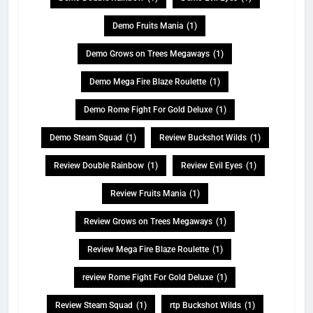
Demo Fruits Mania
(1)
Demo Grows on Trees Megaways
(1)
Demo Mega Fire Blaze Roulette
(1)
Demo Rome Fight For Gold Deluxe
(1)
Demo Steam Squad
(1)
Review Buckshot Wilds
(1)
Review Double Rainbow
(1)
Review Evil Eyes
(1)
Review Fruits Mania
(1)
Review Grows on Trees Megaways
(1)
Review Mega Fire Blaze Roulette
(1)
review Rome Fight For Gold Deluxe
(1)
Review Steam Squad
(1)
rtp Buckshot Wilds
(1)