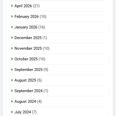
April 2026
(21)
February 2026
(10)
January 2026
(16)
December 2025
(1)
November 2025
(10)
October 2025
(10)
September 2025
(9)
August 2025
(5)
September 2024
(1)
August 2024
(4)
July 2024
(7)