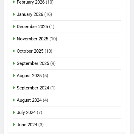
February 2026
(10)
January 2026
(16)
December 2025
(1)
November 2025
(10)
October 2025
(10)
September 2025
(9)
August 2025
(5)
September 2024
(1)
August 2024
(4)
July 2024
(7)
June 2024
(3)