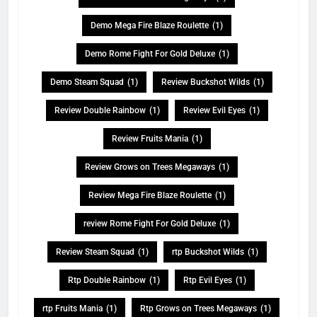
Demo Mega Fire Blaze Roulette
(1)
Demo Rome Fight For Gold Deluxe
(1)
Demo Steam Squad
(1)
Review Buckshot Wilds
(1)
Review Double Rainbow
(1)
Review Evil Eyes
(1)
Review Fruits Mania
(1)
Review Grows on Trees Megaways
(1)
Review Mega Fire Blaze Roulette
(1)
review Rome Fight For Gold Deluxe
(1)
Review Steam Squad
(1)
rtp Buckshot Wilds
(1)
Rtp Double Rainbow
(1)
Rtp Evil Eyes
(1)
rtp Fruits Mania
(1)
Rtp Grows on Trees Megaways
(1)