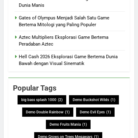
Dunia Manis
Gates of Olympus Menjadi Salah Satu Game
Bertema Mitologi yang Paling Populer
Aztec Multipliers Eksplorasi Game Bertema
Peradaban Aztec
Hell Cash 2026 Eksplorasi Game Bertema Dunia
Bawah dengan Visual Sinematik
Popular Tags
big bass splash 1000
(2)
Demo Buckshot Wilds
(1)
Demo Double Rainbow
(1)
Demo Evil Eyes
(1)
Demo Fruits Mania
(1)
Demo Grows on Trees Megaways
(1)