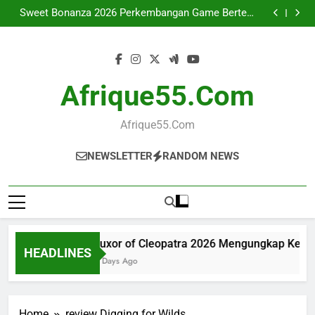
Luxor of Cleopatra 2026 Mengungkap Keindahan
Skip
Game Bertema Mesir Kuno dengan Visual Megah
Sweet Bonanza 2026 Perkembangan Game Bertema
to
Dunia Manis
Gates of Olympus Menjadi Salah Satu Game Bertema
Mitologi yang Paling Populer
Aztec Multipliers Eksplorasi Game Bertema
content
Peradaban Aztec
Luxor of Cleopatra 2026 Mengungkap Keindahan
Game Bertema Mesir Kuno dengan Visual Megah
Sweet Bonanza 2026 Perkembangan Game Bertema
Dunia Manis
Gates of Olympus Menjadi Salah Satu Game Bertema
Afrique55.com
Mitologi yang Paling Populer
Aztec Multipliers Eksplorasi Game Bertema
Peradaban Aztec
Afrique55.com
NEWSLETTER
RANDOM NEWS
Luxor of Cleopatra 2026 Mengungkap Kein
HEADLINES
4 Days Ago
Home
review Digging for Wilds