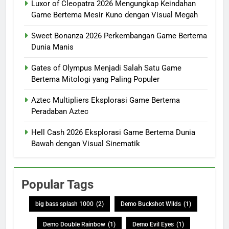
Luxor of Cleopatra 2026 Mengungkap Keindahan
Game Bertema Mesir Kuno dengan Visual Megah
Sweet Bonanza 2026 Perkembangan Game Bertema
Dunia Manis
Gates of Olympus Menjadi Salah Satu Game
Bertema Mitologi yang Paling Populer
Aztec Multipliers Eksplorasi Game Bertema
Peradaban Aztec
Hell Cash 2026 Eksplorasi Game Bertema Dunia
Bawah dengan Visual Sinematik
Popular Tags
big bass splash 1000
(2)
Demo Buckshot Wilds
(1)
Demo Double Rainbow
(1)
Demo Evil Eyes
(1)