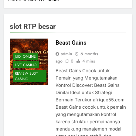
slot RTP besar
Beast Gains
admin
6 months
JUDI ONLINE
ago
0
4 mins
LIVE CASINO
Beast Gains Cocok untuk
REVIEW SLOT
Pemain yang Mengutamakan
CASINO
Kontrol Discover: Beast Gains
Dinilai Ideal untuk Strategi
Bermain Terukur afrique55.com
Beast Gains cocok untuk pemain
yang mengutamakan kontrol
karena struktur permainannya
mendukung manajemen modal,