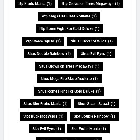
rtp Fruits Mania
(1)
Rtp Grows on Trees Megaways
(1)
Rtp Mega Fire Blaze Roulette
(1)
Rtp Rome Fight For Gold Deluxe
(1)
Rtp Steam Squad
(1)
Situs Buckshot Wilds
(1)
Situs Double Rainbow
(1)
Situs Evil Eyes
(1)
Situs Grows on Trees Megaways
(1)
Situs Mega Fire Blaze Roulette
(1)
Situs Rome Fight For Gold Deluxe
(1)
Situs Slot Fruits Mania
(1)
Situs Steam Squad
(1)
Slot Buckshot Wilds
(1)
Slot Double Rainbow
(1)
Slot Evil Eyes
(1)
Slot Fruits Mania
(1)