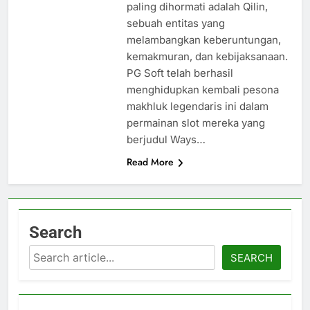
paling dihormati adalah Qilin,
sebuah entitas yang
melambangkan keberuntungan,
kemakmuran, dan kebijaksanaan.
PG Soft telah berhasil
menghidupkan kembali pesona
makhluk legendaris ini dalam
permainan slot mereka yang
berjudul Ways…
Read More
Search
Search
SEARCH