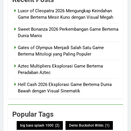
Luxor of Cleopatra 2026 Mengungkap Keindahan
Game Bertema Mesir Kuno dengan Visual Megah
Sweet Bonanza 2026 Perkembangan Game Bertema
Dunia Manis
Gates of Olympus Menjadi Salah Satu Game
Bertema Mitologi yang Paling Populer
Aztec Multipliers Eksplorasi Game Bertema
Peradaban Aztec
Hell Cash 2026 Eksplorasi Game Bertema Dunia
Bawah dengan Visual Sinematik
Popular Tags
big bass splash 1000
(2)
Demo Buckshot Wilds
(1)