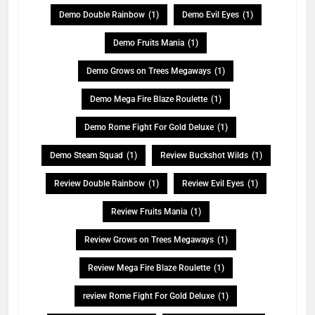
Demo Double Rainbow
(1)
Demo Evil Eyes
(1)
Demo Fruits Mania
(1)
Demo Grows on Trees Megaways
(1)
Demo Mega Fire Blaze Roulette
(1)
Demo Rome Fight For Gold Deluxe
(1)
Demo Steam Squad
(1)
Review Buckshot Wilds
(1)
Review Double Rainbow
(1)
Review Evil Eyes
(1)
Review Fruits Mania
(1)
Review Grows on Trees Megaways
(1)
Review Mega Fire Blaze Roulette
(1)
review Rome Fight For Gold Deluxe
(1)