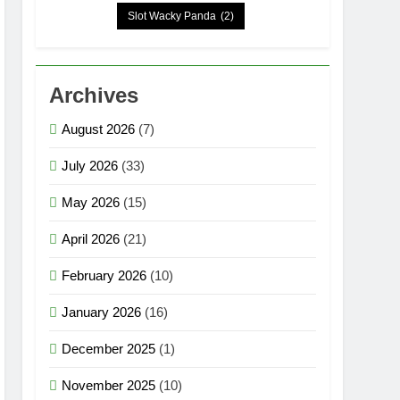
Slot Wacky Panda
(2)
Archives
August 2026
(7)
July 2026
(33)
May 2026
(15)
April 2026
(21)
February 2026
(10)
January 2026
(16)
December 2025
(1)
November 2025
(10)