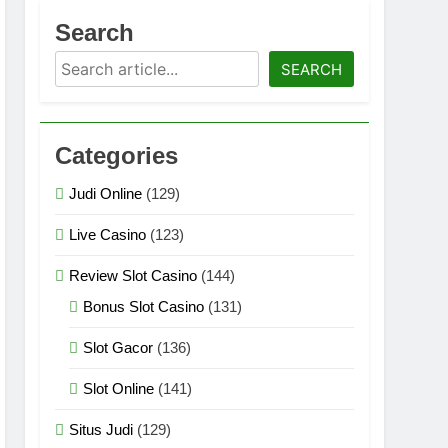
ematik
Search
Search
Memukau
SEARCH
ogi Modern
Categories
igital 2026
Judi Online
(129)
ual Sinematik dan Gameplay Modern
Live Casino
(123)
Review Slot Casino
(144)
Bonus Slot Casino
(131)
Slot Gacor
(136)
Slot Online
(141)
Situs Judi
(129)