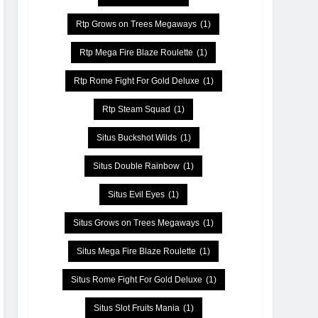
Rtp Grows on Trees Megaways
(1)
Rtp Mega Fire Blaze Roulette
(1)
Rtp Rome Fight For Gold Deluxe
(1)
Rtp Steam Squad
(1)
Situs Buckshot Wilds
(1)
Situs Double Rainbow
(1)
Situs Evil Eyes
(1)
Situs Grows on Trees Megaways
(1)
Situs Mega Fire Blaze Roulette
(1)
Situs Rome Fight For Gold Deluxe
(1)
Situs Slot Fruits Mania
(1)