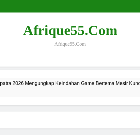
Afrique55.com
Afrique55.com
eopatra 2026 Mengungkap Keindahan Game Bertema Mesir Kun
za 2026 Perkembangan Game Bertema Dunia Manis
mpus Menjadi Salah Satu Game Bertema Mitologi yang Paling 
liers Eksplorasi Game Bertema Peradaban Aztec