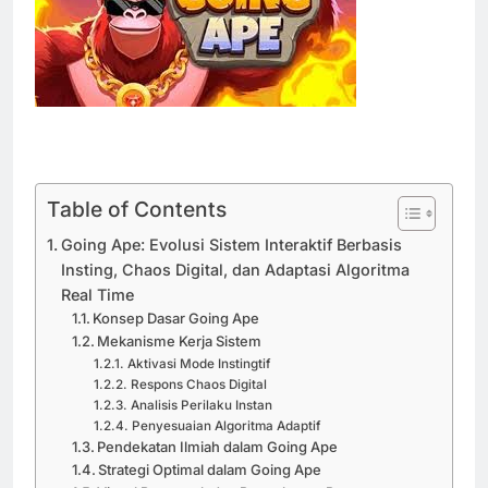
Table of Contents
Going Ape: Evolusi Sistem Interaktif Berbasis
Insting, Chaos Digital, dan Adaptasi Algoritma
Real Time
Konsep Dasar Going Ape
Mekanisme Kerja Sistem
Aktivasi Mode Instingtif
Respons Chaos Digital
Analisis Perilaku Instan
Penyesuaian Algoritma Adaptif
Pendekatan Ilmiah dalam Going Ape
Strategi Optimal dalam Going Ape