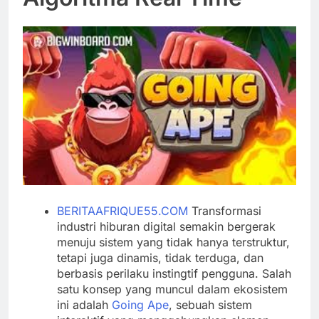
BERITAAFRIQUE55.COM
Transformasi
industri hiburan digital semakin bergerak
menuju sistem yang tidak hanya terstruktur,
tetapi juga dinamis, tidak terduga, dan
berbasis perilaku instingtif pengguna. Salah
satu konsep yang muncul dalam ekosistem
ini adalah
Going Ape
, sebuah sistem