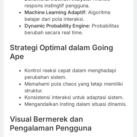
respons instingtif pengguna.
Machine Learning Adaptif:
Algoritma
belajar dari pola interaksi.
Dynamic Probability Engine:
Probabilitas
berubah secara real time.
Strategi Optimal dalam Going
Ape
Kontrol reaksi cepat dalam menghadapi
perubahan sistem.
Memahami pola chaos yang tetap memiliki
struktur.
Konsistensi interaksi untuk adaptasi sistem.
Mengandalkan insting dalam situasi dinamis.
Visual Bermerek dan
Pengalaman Pengguna