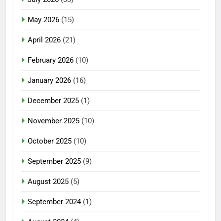
May 2026
(15)
April 2026
(21)
February 2026
(10)
January 2026
(16)
December 2025
(1)
November 2025
(10)
October 2025
(10)
September 2025
(9)
August 2025
(5)
September 2024
(1)