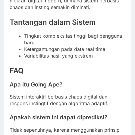
hiburan digital modern, di mana sistem berbasis
chaos dan insting semakin diminati.
Tantangan dalam Sistem
Tingkat kompleksitas tinggi bagi pengguna
baru
Ketergantungan pada data real time
Variabilitas hasil yang ekstrem
FAQ
Apa itu Going Ape?
Sistem interaktif berbasis chaos digital dan
respons instingtif dengan algoritma adaptif.
Apakah sistem ini dapat diprediksi?
Tidak sepenuhnya, karena menggunakan prinsip