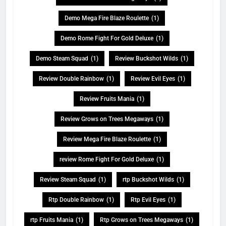
Demo Mega Fire Blaze Roulette
(1)
Demo Rome Fight For Gold Deluxe
(1)
Demo Steam Squad
(1)
Review Buckshot Wilds
(1)
Review Double Rainbow
(1)
Review Evil Eyes
(1)
Review Fruits Mania
(1)
Review Grows on Trees Megaways
(1)
Review Mega Fire Blaze Roulette
(1)
review Rome Fight For Gold Deluxe
(1)
Review Steam Squad
(1)
rtp Buckshot Wilds
(1)
Rtp Double Rainbow
(1)
Rtp Evil Eyes
(1)
rtp Fruits Mania
(1)
Rtp Grows on Trees Megaways
(1)