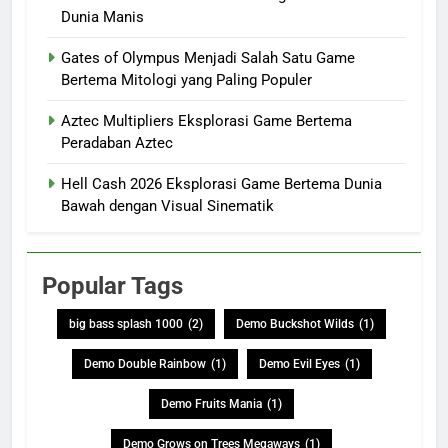
Dunia Manis
Gates of Olympus Menjadi Salah Satu Game
Bertema Mitologi yang Paling Populer
Aztec Multipliers Eksplorasi Game Bertema
Peradaban Aztec
Hell Cash 2026 Eksplorasi Game Bertema Dunia
Bawah dengan Visual Sinematik
Popular Tags
big bass splash 1000
(2)
Demo Buckshot Wilds
(1)
Demo Double Rainbow
(1)
Demo Evil Eyes
(1)
Demo Fruits Mania
(1)
Demo Grows on Trees Megaways
(1)