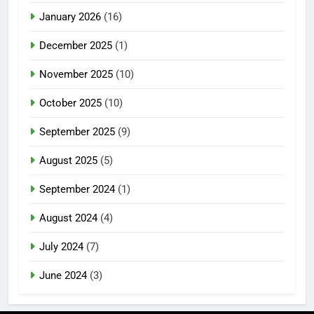
January 2026
(16)
December 2025
(1)
November 2025
(10)
October 2025
(10)
September 2025
(9)
August 2025
(5)
September 2024
(1)
August 2024
(4)
July 2024
(7)
June 2024
(3)