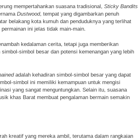
derung mempertahankan suasana tradisional,
Sticky Bandits
bernama
Dustwood
, tempat yang digambarkan penuh
tar belakang kota kumuh dan penduduknya yang terlihat
 permainan ini jelas tidak main-main.
nambah kedalaman cerita, tetapi juga memberikan
n simbol-simbol besar dan potensi kemenangan yang lebih
hained
adalah kehadiran simbol-simbol besar yang dapat
bol-simbol ini memiliki kemampuan untuk mengisi
nasi yang sangat menguntungkan. Selain itu, suasana
usik khas Barat membuat pengalaman bermain semakin
h kreatif yang mereka ambil, terutama dalam rangkaian