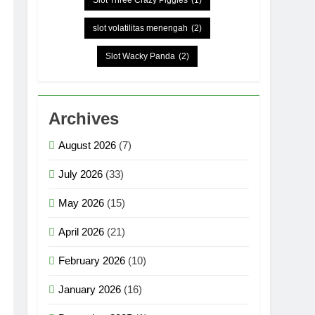
Slot Three Crazy Piggies
(1)
slot volatilitas menengah
(2)
Slot Wacky Panda
(2)
Archives
August 2026
(7)
July 2026
(33)
May 2026
(15)
April 2026
(21)
February 2026
(10)
January 2026
(16)