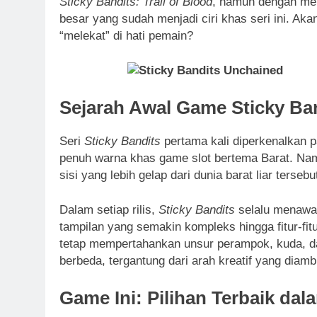
Sticky Bandits: Trail of Blood
, namun dengan me
besar yang sudah menjadi ciri khas seri ini. Ak
“melekat” di hati pemain?
Sejarah Awal Game Sticky Ba
Seri
Sticky Bandits
pertama kali diperkenalkan 
penuh warna khas game slot bertema Barat. Nam
sisi yang lebih gelap dari dunia barat liar tersebut
Dalam setiap rilis,
Sticky Bandits
selalu menawar
tampilan yang semakin kompleks hingga fitur-fi
tetap mempertahankan unsur perampok, kuda, da
berbeda, tergantung dari arah kreatif yang diamb
Game Ini: Pilihan Terbaik dal