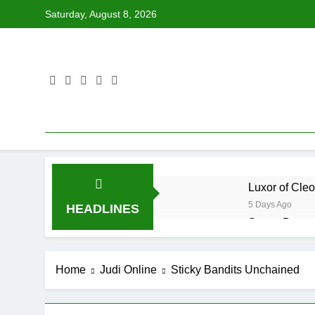
Skip
Saturday, August 8, 2026
to
content
Luxor of Cl
5 Days Ago
HEADLINES
Sweet Bonan
5 Days Ago
Gates of Oly
Home
Judi Online
Sticky Bandits Unchained
5 Days Ago
Aztec Multip
5 Days Ago