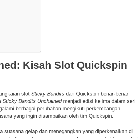
ned: Kisah Slot Quickspin
angkaian slot
Sticky Bandits
dari Quickspin benar-benar
ya
Sticky Bandits Unchained
menjadi edisi kelima dalam seri
engalami berbagai perubahan mengikuti perkembangan
uasana yang ingin disampaikan oleh tim Quickspin.
pada suasana gelap dan menegangkan yang diperkenalkan di