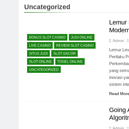
Hell Cash 20
Uncategorized
5 Days Ago
Sugar Wins 
Lemur 
5 Days Ago
Moder
Bubble Up 20
BONUS SLOT CASINO
JUDI ONLINE
Admin
5 Days Ago
LIVE CASINO
REVIEW SLOT CASINO
Sweet Bonan
Lemur Lev
SITUS JUDI
SLOT GACOR
1 Week Ago
Perilaku 
SLOT ONLINE
TOGEL ONLINE
Luxor of Cle
Perkembang
UNCATEGORIZED
1 Week Ago
yang semak
Better Barn 
inovasi y
sistem in
1 Week Ago
Read Mor
Going 
Algori
Admin