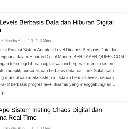
26 Eksplorasi Game Bertema Dunia Bawah dengan Visual Sin
2026: Game Bertema Dunia Manis yang Menghadirkan Visual 
Levels Berbasis Data dan Hiburan Digital
n
26: Game Bertema Gelembung dengan Inovasi Visual, Teknol
3 Months Ago
0
3 Mins
za 2500 Menjadi Fenomena Baru dalam Perkembangan Game D
els: Evolusi Sistem Adaptasi Level Dinamis Berbasis Data dan
Pengguna dalam Hiburan Digital Modern BERITAAFRIQUE55.COM
opatra 2026: Eksplorasi Game Bertema Mesir Kuno dengan Vis
an teknologi hiburan digital saat ini bergerak menuju sistem
in adaptif, personal, dan berbasis data real time. Salah satu
House Bonanza Menjadi Tren Baru Bertema Peternakan
ang muncul dalam ekosistem ini adalah Lemur Levels, sebuah
teraktif berbasis progres level dinamis yang menggabungkan…
e
Ape Sistem Insting Chaos Digital dan
tma Real Time
3 Months Ago
0
3 Mins