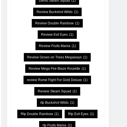
Demo Steam Squad
(1)
Review Buckshot Wilds
(1)
Review Double Rainbow
(1)
Review Evil Eyes
(1)
Review Fruits Mania
(1)
Review Grows on Trees Megaways
(1)
Review Mega Fire Blaze Roulette
(1)
review Rome Fight For Gold Deluxe
(1)
Review Steam Squad
(1)
rtp Buckshot Wilds
(1)
Rtp Double Rainbow
(1)
Rtp Evil Eyes
(1)
rtp Fruits Mania
(1)