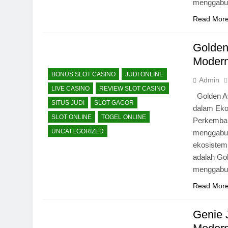
menggabun
Read Mor
Golden
Moder
BONUS SLOT CASINO
JUDI ONLINE
Admin
LIVE CASINO
REVIEW SLOT CASINO
Golden Av
SITUS JUDI
SLOT GACOR
dalam Ek
SLOT ONLINE
TOGEL ONLINE
Perkembang
UNCATEGORIZED
menggabung
ekosistem
adalah Gol
menggab
Read Mor
Genie 