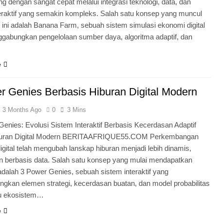
 dengan sangat cepat melalui integrasi teknologi, data, dan
teraktif yang semakin kompleks. Salah satu konsep yang muncul
 ini adalah Banana Farm, sebuah sistem simulasi ekonomi digital
gabungkan pengelolaan sumber daya, algoritma adaptif, dan
e
r Genies Berbasis Hiburan Digital Modern
3 Months Ago
0
3 Mins
nies: Evolusi Sistem Interaktif Berbasis Kecerdasan Adaptif
buran Digital Modern BERITAAFRIQUE55.COM Perkembangan
digital telah mengubah lanskap hiburan menjadi lebih dinamis,
an berbasis data. Salah satu konsep yang mulai mendapatkan
adalah 3 Power Genies, sebuah sistem interaktif yang
gkan elemen strategi, kecerdasan buatan, dan model probabilitas
u ekosistem…
e