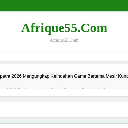
Afrique55.com
Afrique55.com
eopatra 2026 Mengungkap Keindahan Game Bertema Mesir Kun
za 2026 Perkembangan Game Bertema Dunia Manis
mpus Menjadi Salah Satu Game Bertema Mitologi yang Paling 
liers Eksplorasi Game Bertema Peradaban Aztec