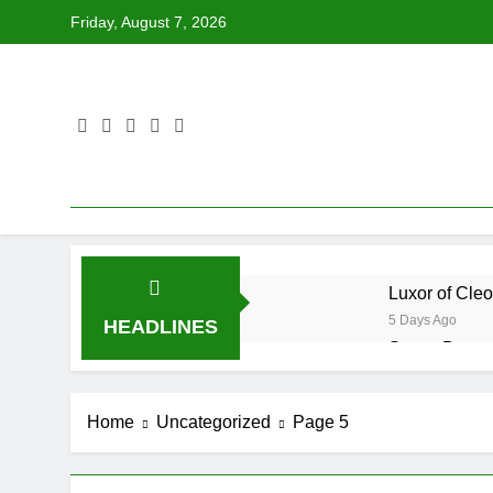
Skip
Friday, August 7, 2026
to
content
Luxor of Cl
5 Days Ago
HEADLINES
Sweet Bonan
5 Days Ago
Gates of Oly
Home
Uncategorized
Page 5
5 Days Ago
Aztec Multip
5 Days Ago