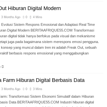
Out Hiburan Digital Modern
3 Months Ago
0
4 Mins
: Evolusi Sistem Respons Emosional dan Adaptasi Real Time
uran Digital Modern BERITAAFRIQUE55.COM Transformasi
iburan digital tidak hanya berfokus pada visual dan mekanisme
, tetapi juga pada bagaimana sistem merespons emosi pengguna.
 konsep yang muncul dalam tren ini adalah Freak Out, sebuah
teraktif berbasis respons emosional yang menggabungkan
e
 Farm Hiburan Digital Berbasis Data
3 Months Ago
0
3 Mins
rm: Transformasi Sistem Ekonomi Simulatif dalam Hiburan
erbasis Data BERITAAFRIQUE55.COM Industri hiburan digital