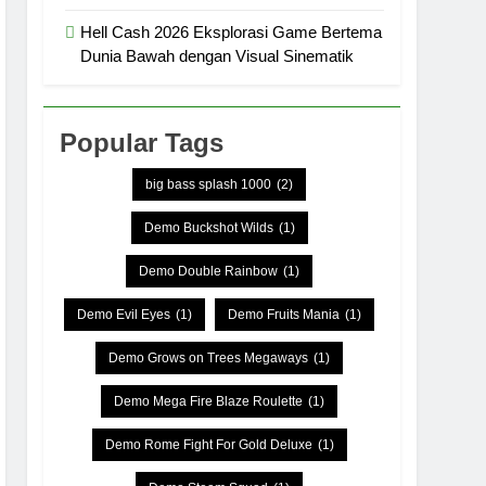
Hell Cash 2026 Eksplorasi Game Bertema
Dunia Bawah dengan Visual Sinematik
Popular Tags
big bass splash 1000
(2)
Demo Buckshot Wilds
(1)
Demo Double Rainbow
(1)
Demo Evil Eyes
(1)
Demo Fruits Mania
(1)
Demo Grows on Trees Megaways
(1)
Demo Mega Fire Blaze Roulette
(1)
Demo Rome Fight For Gold Deluxe
(1)