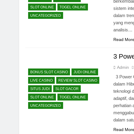
berkembang
SLOT ONLINE
TOGEL ONLINE
sistem in
dalam tren
UNCATEGORIZED
yang meng
analisis…
Read Mor
3 Powe
Admin
BONUS SLOT CASINO
JUDI ONLINE
3 Power Ge
LIVE CASINO
REVIEW SLOT CASINO
dalam Hi
SITUS JUDI
SLOT GACOR
teknologi 
SLOT ONLINE
TOGEL ONLINE
adaptif, d
perhatian 
UNCATEGORIZED
menggabun
dalam sat
Read Mor