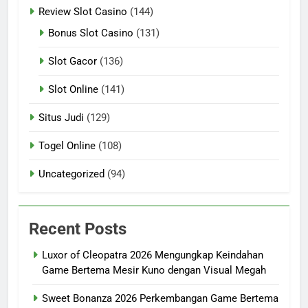
Review Slot Casino
(144)
Bonus Slot Casino
(131)
Slot Gacor
(136)
Slot Online
(141)
Situs Judi
(129)
Togel Online
(108)
Uncategorized
(94)
Recent Posts
Luxor of Cleopatra 2026 Mengungkap Keindahan
Game Bertema Mesir Kuno dengan Visual Megah
Sweet Bonanza 2026 Perkembangan Game Bertema