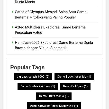
Dunia Manis
Gates of Olympus Menjadi Salah Satu Game
Bertema Mitologi yang Paling Populer
Aztec Multipliers Eksplorasi Game Bertema
Peradaban Aztec
Hell Cash 2026 Eksplorasi Game Bertema Dunia
Bawah dengan Visual Sinematik
Popular Tags
big bass splash 1000
(2)
Demo Buckshot Wilds
(1)
Demo Double Rainbow
(1)
Demo Evil Eyes
(1)
Demo Fruits Mania
(1)
Demo Grows on Trees Megaways
(1)