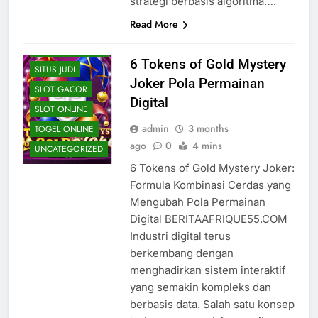
strategi berbasis algoritma….
LIVE CASINO
Read More
REVIEW SLOT
CASINO
6 Tokens of Gold Mystery
SITUS JUDI
Joker Pola Permainan
SLOT GACOR
Digital
SLOT ONLINE
admin
3 months
TOGEL ONLINE
ago
0
4 mins
UNCATEGORIZED
6 Tokens of Gold Mystery Joker:
Formula Kombinasi Cerdas yang
Mengubah Pola Permainan
Digital BERITAAFRIQUE55.COM
Industri digital terus
berkembang dengan
menghadirkan sistem interaktif
yang semakin kompleks dan
berbasis data. Salah satu konsep