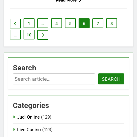
Read More
1
…
4
5
6
7
8
…
10
Search
Search
SEARCH
Categories
Judi Online
(129)
Live Casino
(123)