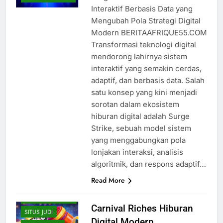
Interaktif Berbasis Data yang
Mengubah Pola Strategi Digital
Modern BERITAAFRIQUE55.COM
Transformasi teknologi digital
mendorong lahirnya sistem
interaktif yang semakin cerdas,
adaptif, dan berbasis data. Salah
satu konsep yang kini menjadi
sorotan dalam ekosistem
hiburan digital adalah Surge
Strike, sebuah model sistem
BONUS SLOT
yang menggabungkan pola
CASINO
lonjakan interaksi, analisis
JUDI ONLINE
algoritmik, dan respons adaptif…
LIVE CASINO
Read More
REVIEW SLOT
CASINO
Carnival Riches Hiburan
SITUS JUDI
Digital Modern