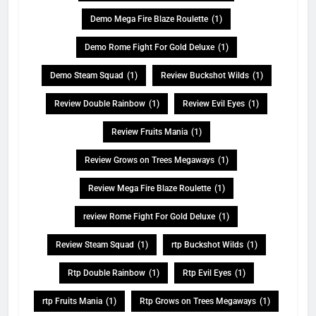
Demo Mega Fire Blaze Roulette
(1)
Demo Rome Fight For Gold Deluxe
(1)
Demo Steam Squad
(1)
Review Buckshot Wilds
(1)
Review Double Rainbow
(1)
Review Evil Eyes
(1)
Review Fruits Mania
(1)
Review Grows on Trees Megaways
(1)
Review Mega Fire Blaze Roulette
(1)
review Rome Fight For Gold Deluxe
(1)
Review Steam Squad
(1)
rtp Buckshot Wilds
(1)
Rtp Double Rainbow
(1)
Rtp Evil Eyes
(1)
rtp Fruits Mania
(1)
Rtp Grows on Trees Megaways
(1)