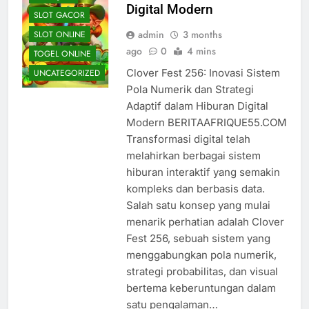
Digital Modern
SLOT GACOR
admin
3 months
SLOT ONLINE
ago
0
4 mins
TOGEL ONLINE
Clover Fest 256: Inovasi Sistem
UNCATEGORIZED
Pola Numerik dan Strategi
Adaptif dalam Hiburan Digital
Modern BERITAAFRIQUE55.COM
Transformasi digital telah
melahirkan berbagai sistem
hiburan interaktif yang semakin
kompleks dan berbasis data.
Salah satu konsep yang mulai
menarik perhatian adalah Clover
Fest 256, sebuah sistem yang
menggabungkan pola numerik,
strategi probabilitas, dan visual
bertema keberuntungan dalam
BONUS SLOT
CASINO
satu pengalaman…