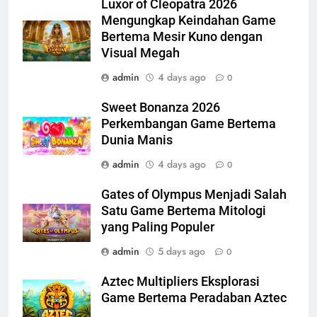
Luxor of Cleopatra 2026
Mengungkap Keindahan Game
Bertema Mesir Kuno dengan
Visual Megah
admin
4 days ago
0
Sweet Bonanza 2026
Perkembangan Game Bertema
Dunia Manis
admin
4 days ago
0
Gates of Olympus Menjadi Salah
Satu Game Bertema Mitologi
yang Paling Populer
admin
5 days ago
0
Aztec Multipliers Eksplorasi
Game Bertema Peradaban Aztec