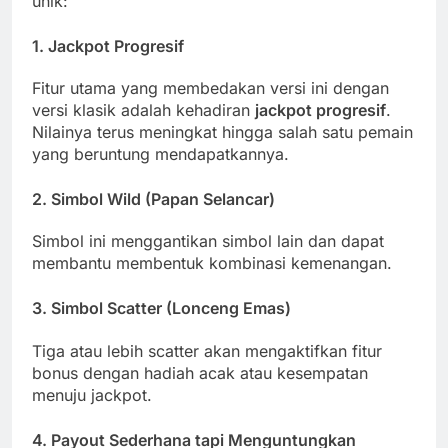
unik:
1.
Jackpot Progresif
Fitur utama yang membedakan versi ini dengan
versi klasik adalah kehadiran
jackpot progresif
.
Nilainya terus meningkat hingga salah satu pemain
yang beruntung mendapatkannya.
2.
Simbol Wild (Papan Selancar)
Simbol ini menggantikan simbol lain dan dapat
membantu membentuk kombinasi kemenangan.
3.
Simbol Scatter (Lonceng Emas)
Tiga atau lebih scatter akan mengaktifkan fitur
bonus dengan hadiah acak atau kesempatan
menuju jackpot.
4.
Payout Sederhana tapi Menguntungkan