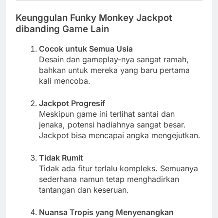
Keunggulan Funky Monkey Jackpot
dibanding Game Lain
Cocok untuk Semua Usia
Desain dan gameplay-nya sangat ramah,
bahkan untuk mereka yang baru pertama
kali mencoba.
Jackpot Progresif
Meskipun game ini terlihat santai dan
jenaka, potensi hadiahnya sangat besar.
Jackpot bisa mencapai angka mengejutkan.
Tidak Rumit
Tidak ada fitur terlalu kompleks. Semuanya
sederhana namun tetap menghadirkan
tantangan dan keseruan.
Nuansa Tropis yang Menyenangkan