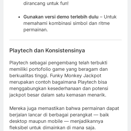
dirancang untuk fun!
Gunakan versi demo terlebih dulu
– Untuk
memahami kombinasi simbol dan ritme
permainan.
Playtech dan Konsistensinya
Playtech sebagai pengembang telah terbukti
memiliki portofolio game yang beragam dan
berkualitas tinggi. Funky Monkey Jackpot
merupakan contoh bagaimana Playtech bisa
menggabungkan kesederhanaan dan potensi
jackpot besar dalam satu kemasan menarik.
Mereka juga memastikan bahwa permainan dapat
berjalan lancar di berbagai perangkat — baik
desktop maupun mobile — menjadikannya
fleksibel untuk dimainkan di mana saja.