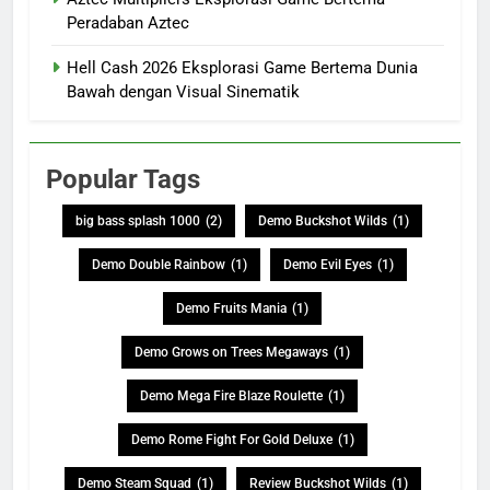
Peradaban Aztec
Hell Cash 2026 Eksplorasi Game Bertema Dunia
Bawah dengan Visual Sinematik
Popular Tags
big bass splash 1000
(2)
Demo Buckshot Wilds
(1)
Demo Double Rainbow
(1)
Demo Evil Eyes
(1)
Demo Fruits Mania
(1)
Demo Grows on Trees Megaways
(1)
Demo Mega Fire Blaze Roulette
(1)
Demo Rome Fight For Gold Deluxe
(1)
Demo Steam Squad
(1)
Review Buckshot Wilds
(1)