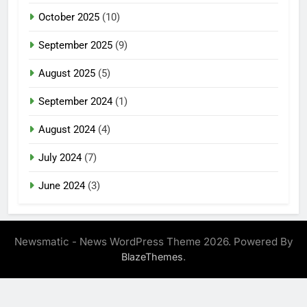
October 2025
(10)
September 2025
(9)
August 2025
(5)
September 2024
(1)
August 2024
(4)
July 2024
(7)
June 2024
(3)
Newsmatic - News WordPress Theme 2026. Powered By
.
BlazeThemes