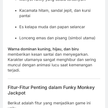
Kacamata hitam, sandal jepit, dan kursi
pantai
Es kelapa muda dan papan selancar
Lonceng emas dan pisang (simbol utama)
Warna dominan kuning, hijau, dan biru
memberikan kesan santai dan menyegarkan.
Karakter utamanya sangat menghibur dan sering
muncul dengan animasi lucu saat kemenangan
terjadi.
Fitur-Fitur Penting dalam Funky Monkey
Jackpot
Berikut adalah fitur yang menjadikan game ini