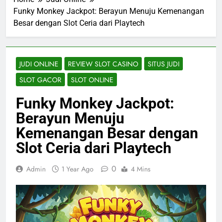
Funky Monkey Jackpot: Berayun Menuju Kemenangan
Besar dengan Slot Ceria dari Playtech
JUDI ONLINE
REVIEW SLOT CASINO
SITUS JUDI
SLOT GACOR
SLOT ONLINE
Funky Monkey Jackpot:
Berayun Menuju
Kemenangan Besar dengan
Slot Ceria dari Playtech
0
Admin
1 Year Ago
4 Mins