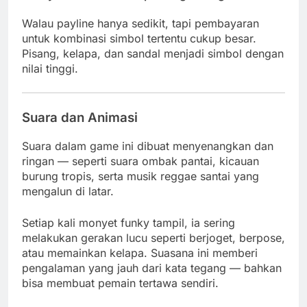
Walau payline hanya sedikit, tapi pembayaran
untuk kombinasi simbol tertentu cukup besar.
Pisang, kelapa, dan sandal menjadi simbol dengan
nilai tinggi.
Suara dan Animasi
Suara dalam game ini dibuat menyenangkan dan
ringan — seperti suara ombak pantai, kicauan
burung tropis, serta musik reggae santai yang
mengalun di latar.
Setiap kali monyet funky tampil, ia sering
melakukan gerakan lucu seperti berjoget, berpose,
atau memainkan kelapa. Suasana ini memberi
pengalaman yang jauh dari kata tegang — bahkan
bisa membuat pemain tertawa sendiri.