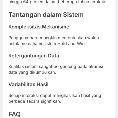
hingga 64 persen dalam beberapa tahun terakhir.
Tantangan dalam Sistem
Kompleksitas Mekanisme
Pengguna baru mungkin membutuhkan waktu
untuk memahami sistem Hold and Win.
Ketergantungan Data
Kualitas sistem sangat bergantung pada akurasi
data yang dikumpulkan.
Variabilitas Hasil
Setiap interaksi dapat menghasilkan hasil yang
berbeda secara signifikan.
FAQ