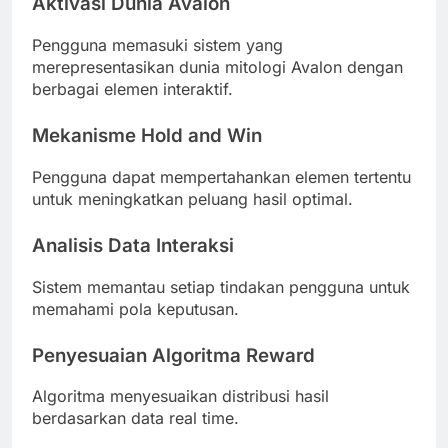
Aktivasi Dunia Avalon
Pengguna memasuki sistem yang
merepresentasikan dunia mitologi Avalon dengan
berbagai elemen interaktif.
Mekanisme Hold and Win
Pengguna dapat mempertahankan elemen tertentu
untuk meningkatkan peluang hasil optimal.
Analisis Data Interaksi
Sistem memantau setiap tindakan pengguna untuk
memahami pola keputusan.
Penyesuaian Algoritma Reward
Algoritma menyesuaikan distribusi hasil
berdasarkan data real time.