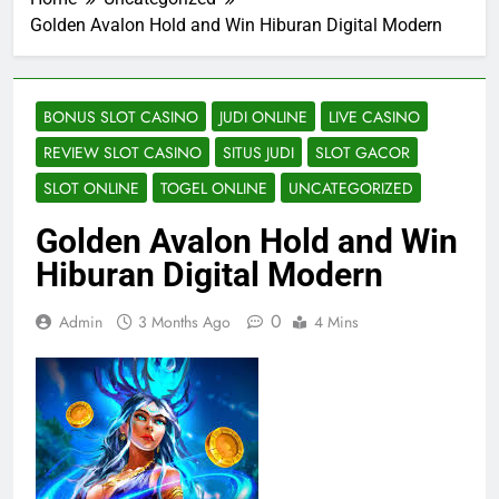
Golden Avalon Hold and Win Hiburan Digital Modern
BONUS SLOT CASINO
JUDI ONLINE
LIVE CASINO
REVIEW SLOT CASINO
SITUS JUDI
SLOT GACOR
SLOT ONLINE
TOGEL ONLINE
UNCATEGORIZED
Golden Avalon Hold and Win
Hiburan Digital Modern
0
Admin
3 Months Ago
4 Mins