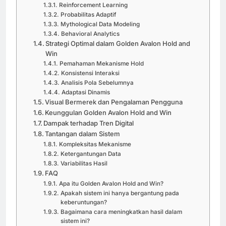
Reinforcement Learning
Probabilitas Adaptif
Mythological Data Modeling
Behavioral Analytics
Strategi Optimal dalam Golden Avalon Hold and
Win
Pemahaman Mekanisme Hold
Konsistensi Interaksi
Analisis Pola Sebelumnya
Adaptasi Dinamis
Visual Bermerek dan Pengalaman Pengguna
Keunggulan Golden Avalon Hold and Win
Dampak terhadap Tren Digital
Tantangan dalam Sistem
Kompleksitas Mekanisme
Ketergantungan Data
Variabilitas Hasil
FAQ
Apa itu Golden Avalon Hold and Win?
Apakah sistem ini hanya bergantung pada
keberuntungan?
Bagaimana cara meningkatkan hasil dalam
sistem ini?