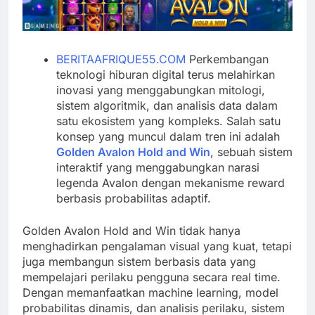
BERITAAFRIQUE55.COM
Perkembangan
teknologi hiburan digital terus melahirkan
inovasi yang menggabungkan mitologi,
sistem algoritmik, dan analisis data dalam
satu ekosistem yang kompleks. Salah satu
konsep yang muncul dalam tren ini adalah
Golden Avalon Hold and Win
, sebuah sistem
interaktif yang menggabungkan narasi
legenda Avalon dengan mekanisme reward
berbasis probabilitas adaptif.
Golden Avalon Hold and Win tidak hanya
menghadirkan pengalaman visual yang kuat, tetapi
juga membangun sistem berbasis data yang
mempelajari perilaku pengguna secara real time.
Dengan memanfaatkan machine learning, model
probabilitas dinamis, dan analisis perilaku, sistem