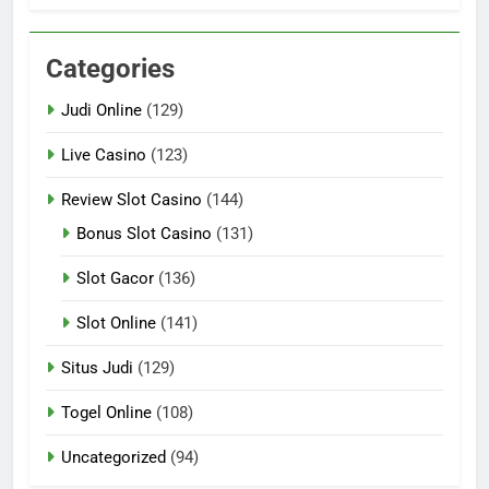
Categories
Judi Online
(129)
Live Casino
(123)
Review Slot Casino
(144)
Bonus Slot Casino
(131)
Slot Gacor
(136)
Slot Online
(141)
Situs Judi
(129)
Togel Online
(108)
Uncategorized
(94)