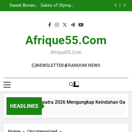
Aztec Multipliers
Luxor of
Skip
Peradaban Aztec
Keindahan Game
Perkembangan
Satu Game
Eksplorasi Game
Cleopatra 2026
Sweet Bonanza
Gates of Olympus
Bertema Mesir
Game Bertema
Bertema Mitologi
Bertema
Mengungkap
to
2026
Menjadi Salah
Aztec Multipliers
Kuno dengan
Dunia Manis
yang Paling
Peradaban Aztec
Keindahan Game
Perkembangan
Satu Game
Eksplorasi Game
content
Visual Megah
Populer
Bertema Mesir
Game Bertema
Bertema Mitologi
Bertema
Kuno dengan
Dunia Manis
yang Paling
Peradaban Aztec
Visual Megah
Populer
Afrique55.com
Afrique55.com
NEWSLETTER
RANDOM NEWS
Luxor of Cleopatra 2026 Mengungkap Keindahan Game Ber
HEADLINES
5 Days Ago
Home
Uncategorized