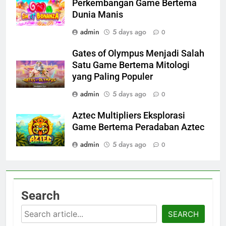
Perkembangan Game Bertema
Dunia Manis
admin
5 days ago
0
Gates of Olympus Menjadi Salah
Satu Game Bertema Mitologi
yang Paling Populer
admin
5 days ago
0
Aztec Multipliers Eksplorasi
Game Bertema Peradaban Aztec
admin
5 days ago
0
Search
Search
SEARCH