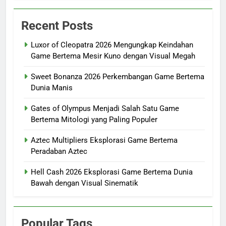
Recent Posts
Luxor of Cleopatra 2026 Mengungkap Keindahan
Game Bertema Mesir Kuno dengan Visual Megah
Sweet Bonanza 2026 Perkembangan Game Bertema
Dunia Manis
Gates of Olympus Menjadi Salah Satu Game
Bertema Mitologi yang Paling Populer
Aztec Multipliers Eksplorasi Game Bertema
Peradaban Aztec
Hell Cash 2026 Eksplorasi Game Bertema Dunia
Bawah dengan Visual Sinematik
Popular Tags