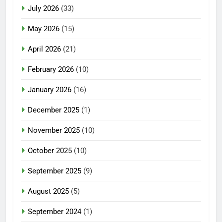
July 2026
(33)
May 2026
(15)
April 2026
(21)
February 2026
(10)
January 2026
(16)
December 2025
(1)
November 2025
(10)
October 2025
(10)
September 2025
(9)
August 2025
(5)
September 2024
(1)