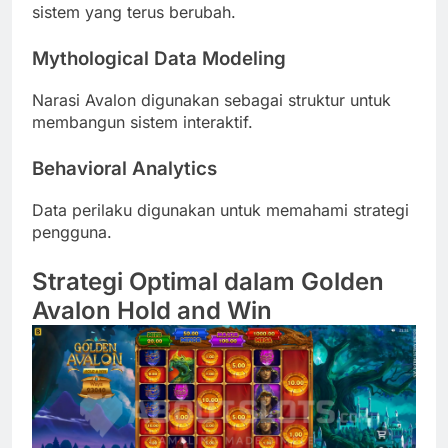
sistem yang terus berubah.
Mythological Data Modeling
Narasi Avalon digunakan sebagai struktur untuk
membangun sistem interaktif.
Behavioral Analytics
Data perilaku digunakan untuk memahami strategi
pengguna.
Strategi Optimal dalam Golden
Avalon Hold and Win