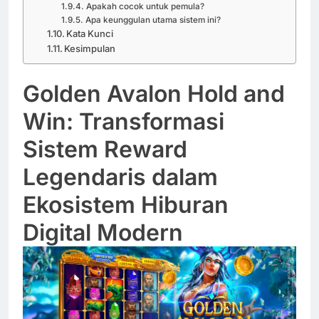
Apakah cocok untuk pemula?
Apa keunggulan utama sistem ini?
Kata Kunci
Kesimpulan
Golden Avalon Hold and
Win: Transformasi
Sistem Reward
Legendaris dalam
Ekosistem Hiburan
Digital Modern