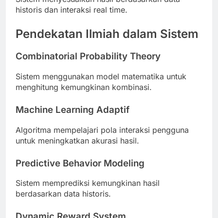
historis dan interaksi real time.
Pendekatan Ilmiah dalam Sistem
Combinatorial Probability Theory
Sistem menggunakan model matematika untuk
menghitung kemungkinan kombinasi.
Machine Learning Adaptif
Algoritma mempelajari pola interaksi pengguna
untuk meningkatkan akurasi hasil.
Predictive Behavior Modeling
Sistem memprediksi kemungkinan hasil
berdasarkan data historis.
Dynamic Reward System