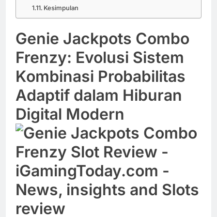
Kesimpulan
Genie Jackpots Combo
Frenzy: Evolusi Sistem
Kombinasi Probabilitas
Adaptif dalam Hiburan
Digital Modern