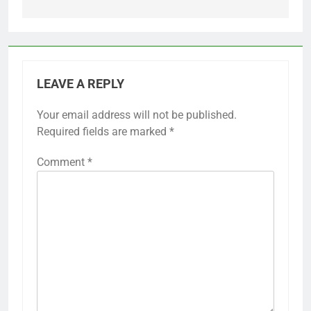
LEAVE A REPLY
Your email address will not be published.
Required fields are marked
*
Comment
*