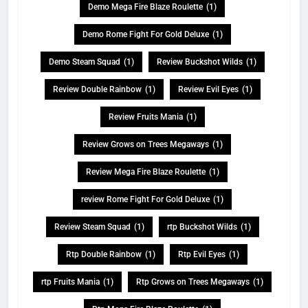
Demo Mega Fire Blaze Roulette
(1)
Demo Rome Fight For Gold Deluxe
(1)
Demo Steam Squad
(1)
Review Buckshot Wilds
(1)
Review Double Rainbow
(1)
Review Evil Eyes
(1)
Review Fruits Mania
(1)
Review Grows on Trees Megaways
(1)
Review Mega Fire Blaze Roulette
(1)
review Rome Fight For Gold Deluxe
(1)
Review Steam Squad
(1)
rtp Buckshot Wilds
(1)
Rtp Double Rainbow
(1)
Rtp Evil Eyes
(1)
rtp Fruits Mania
(1)
Rtp Grows on Trees Megaways
(1)