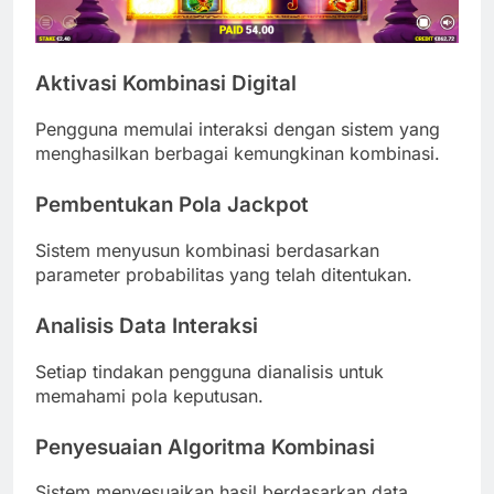
Aktivasi Kombinasi Digital
Pengguna memulai interaksi dengan sistem yang
menghasilkan berbagai kemungkinan kombinasi.
Pembentukan Pola Jackpot
Sistem menyusun kombinasi berdasarkan
parameter probabilitas yang telah ditentukan.
Analisis Data Interaksi
Setiap tindakan pengguna dianalisis untuk
memahami pola keputusan.
Penyesuaian Algoritma Kombinasi
Sistem menyesuaikan hasil berdasarkan data