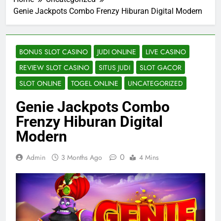
Genie Jackpots Combo Frenzy Hiburan Digital Modern
BONUS SLOT CASINO
JUDI ONLINE
LIVE CASINO
REVIEW SLOT CASINO
SITUS JUDI
SLOT GACOR
SLOT ONLINE
TOGEL ONLINE
UNCATEGORIZED
Genie Jackpots Combo
Frenzy Hiburan Digital
Modern
0
Admin
3 Months Ago
4 Mins