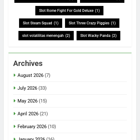
Slot Rome Fight For Gold Deluxe
(1)
Slot Steam Squad
(1)
Slot Three Crazy Piggies
(1)
slot volatilitas menengah
(2)
Slot Wacky Panda
(2)
Archives
August 2026
(7)
July 2026
(33)
May 2026
(15)
April 2026
(21)
February 2026
(10)
January 2026
(16)