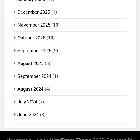
December 2025
(1)
November 2025
(10)
October 2025
(10)
September 2025
(9)
August 2025
(5)
September 2024
(1)
August 2024
(4)
July 2024
(7)
June 2024
(3)