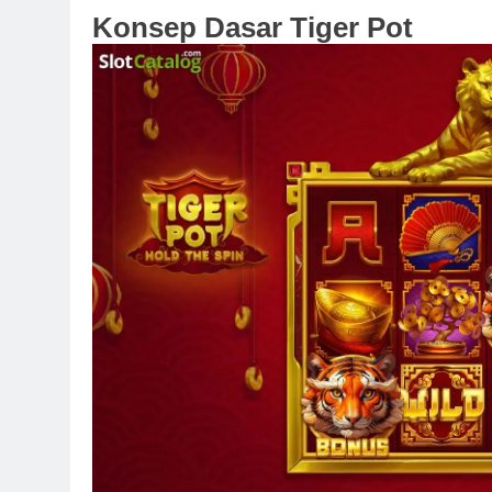
Konsep Dasar Tiger Pot