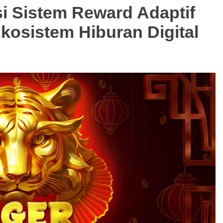
si Sistem Reward Adaptif
kosistem Hiburan Digital