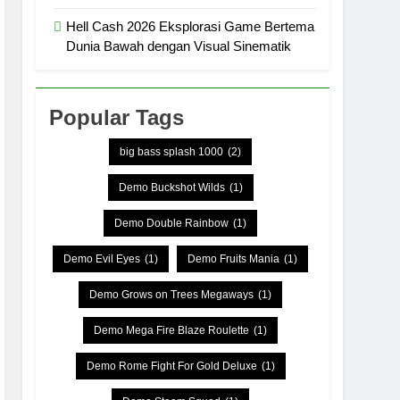
Hell Cash 2026 Eksplorasi Game Bertema
Dunia Bawah dengan Visual Sinematik
Popular Tags
big bass splash 1000
(2)
Demo Buckshot Wilds
(1)
Demo Double Rainbow
(1)
Demo Evil Eyes
(1)
Demo Fruits Mania
(1)
Demo Grows on Trees Megaways
(1)
Demo Mega Fire Blaze Roulette
(1)
Demo Rome Fight For Gold Deluxe
(1)