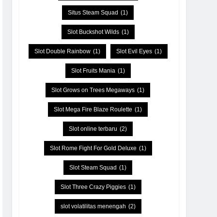
Situs Steam Squad
(1)
Slot Buckshot Wilds
(1)
Slot Double Rainbow
(1)
Slot Evil Eyes
(1)
Slot Fruits Mania
(1)
Slot Grows on Trees Megaways
(1)
Slot Mega Fire Blaze Roulette
(1)
Slot online terbaru
(2)
Slot Rome Fight For Gold Deluxe
(1)
Slot Steam Squad
(1)
Slot Three Crazy Piggies
(1)
slot volatilitas menengah
(2)