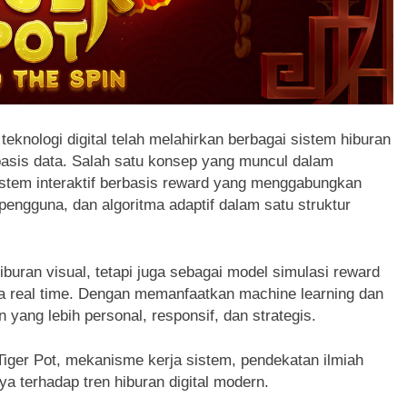
knologi digital telah melahirkan berbagai sistem hiburan
basis data. Salah satu konsep yang muncul dalam
istem interaktif berbasis reward yang menggabungkan
 pengguna, dan algoritma adaptif dalam satu struktur
iburan visual, tetapi juga sebagai model simulasi reward
ra real time. Dengan memanfaatkan machine learning dan
 yang lebih personal, responsif, dan strategis.
iger Pot, mekanisme kerja sistem, pendekatan ilmiah
ya terhadap tren hiburan digital modern.