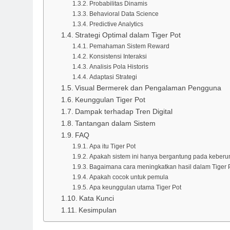
Probabilitas Dinamis
Behavioral Data Science
Predictive Analytics
Strategi Optimal dalam Tiger Pot
Pemahaman Sistem Reward
Konsistensi Interaksi
Analisis Pola Historis
Adaptasi Strategi
Visual Bermerek dan Pengalaman Pengguna
Keunggulan Tiger Pot
Dampak terhadap Tren Digital
Tantangan dalam Sistem
FAQ
Apa itu Tiger Pot
Apakah sistem ini hanya bergantung pada keberu
Bagaimana cara meningkatkan hasil dalam Tiger 
Apakah cocok untuk pemula
Apa keunggulan utama Tiger Pot
Kata Kunci
Kesimpulan