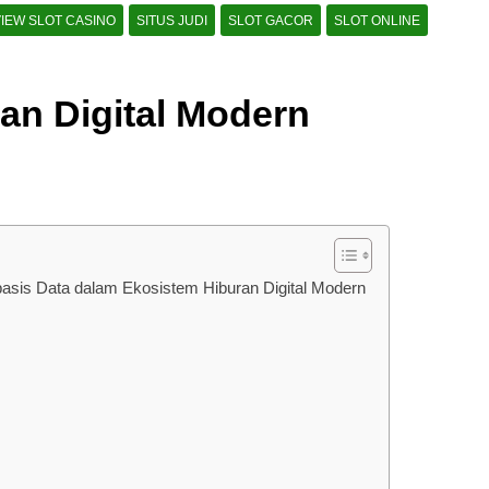
26 Eksplorasi Game Bertema Dunia Bawah dengan Visual Sin
IEW SLOT CASINO
SITUS JUDI
SLOT GACOR
SLOT ONLINE
2026: Game Bertema Dunia Manis yang Menghadirkan Visual 
ran Digital Modern
26: Game Bertema Gelembung dengan Inovasi Visual, Teknol
za 2500 Menjadi Fenomena Baru dalam Perkembangan Game D
opatra 2026: Eksplorasi Game Bertema Mesir Kuno dengan Vis
basis Data dalam Ekosistem Hiburan Digital Modern
House Bonanza Menjadi Tren Baru Bertema Peternakan