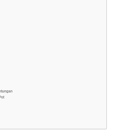
ntungan
Pot