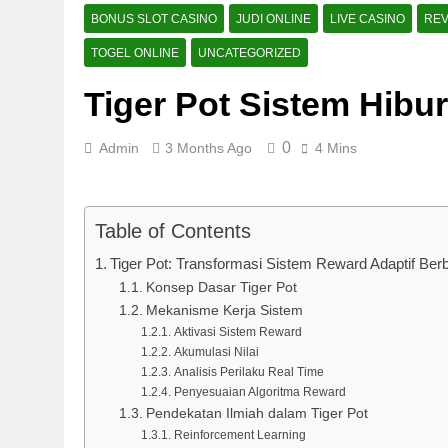
Hell Cash 20
BONUS SLOT CASINO
JUDI ONLINE
LIVE CASINO
REV
1 Week Ago
TOGEL ONLINE
UNCATEGORIZED
Sugar Wins 
Tiger Pot Sistem Hibu
1 Week Ago
Bubble Up 20
1 Week Ago
0
Admin
3 Months Ago
4 Mins
Sweet Bonan
2 Weeks Ago
Luxor of Cle
Table of Contents
2 Weeks Ago
Tiger Pot: Transformasi Sistem Reward Adaptif Ber
Better Barn 
Konsep Dasar Tiger Pot
2 Weeks Ago
Mekanisme Kerja Sistem
Aktivasi Sistem Reward
Akumulasi Nilai
Analisis Perilaku Real Time
Penyesuaian Algoritma Reward
Pendekatan Ilmiah dalam Tiger Pot
Reinforcement Learning