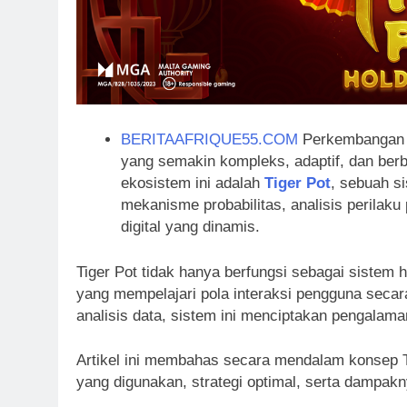
BERITAAFRIQUE55.COM
Perkembangan te
yang semakin kompleks, adaptif, dan ber
ekosistem ini adalah
Tiger Pot
, sebuah s
mekanisme probabilitas, analisis perilaku
digital yang dinamis.
Tiger Pot tidak hanya berfungsi sebagai sistem h
yang mempelajari pola interaksi pengguna seca
analisis data, sistem ini menciptakan pengalaman
Artikel ini membahas secara mendalam konsep T
yang digunakan, strategi optimal, serta dampakn