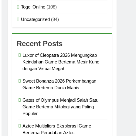
Togel Online
(108)
Uncategorized
(94)
Recent Posts
Luxor of Cleopatra 2026 Mengungkap
Keindahan Game Bertema Mesir Kuno
dengan Visual Megah
Sweet Bonanza 2026 Perkembangan
Game Bertema Dunia Manis
Gates of Olympus Menjadi Salah Satu
Game Bertema Mitologi yang Paling
Populer
Aztec Multipliers Eksplorasi Game
Bertema Peradaban Aztec