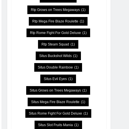
Rtp Grows on Trees Megaways
(1)
Rtp Mega Fire Blaze Roulette
(1)
Rtp Rome Fight For Gold Deluxe
(1)
Rtp Steam Squad
(1)
Situs Buckshot Wilds
(1)
Situs Double Rainbow
(1)
Situs Evil Eyes
(1)
Situs Grows on Trees Megaways
(1)
Situs Mega Fire Blaze Roulette
(1)
Situs Rome Fight For Gold Deluxe
(1)
Situs Slot Fruits Mania
(1)